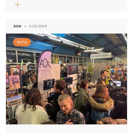
AOA
—
5.03.2024
ACTU