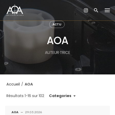
Skip
to
content
ACTU
AOA
AUTEUR·TRICE
Accueil
/
AOA
Résultats 1-16 sur 102
Categories
AOA
—
29.03.2026