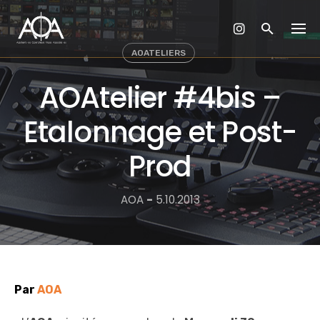
Skip
to
content
AOATELIERS
AOAtelier #4bis –
Etalonnage et Post-
Prod
AOA
-
5.10.2013
Par
AOA