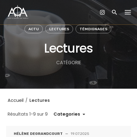
Skip
to
content
ACTU
LECTURES
TÉMOIGNAGES
Lectures
CATÉGORIE
Accueil
/
Lectures
Résultats 1-9 sur 9
Categories
HÉLÈNE DEGRANDCOURT
—
19.07.2025