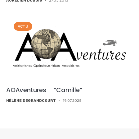
AURÉLIEN DUBOIS
-
27.03.2013
ACTU
AOAventures – “Camille”
HÉLÈNE DEGRANDCOURT
-
19.07.2025