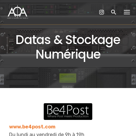
Skip
to
content
Datas & Stockage
Numérique
www.be4post.com
Du lundi au vendredi de 9h à 19h