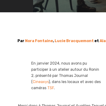
Par
Nora Fontaine
,
Lucie Bracquemont
et
Ala
En janvier 2024, nous avons pu
participer à un atelier autour du Ronin
2, présenté par Thomas Journal
(
Cineaxys
), dans les locaux et avec des
caméras
TSF
.
Merci donc à Thomas Journal et Aurélien Taquet p