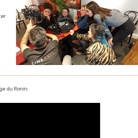
ter
age du Ronin: