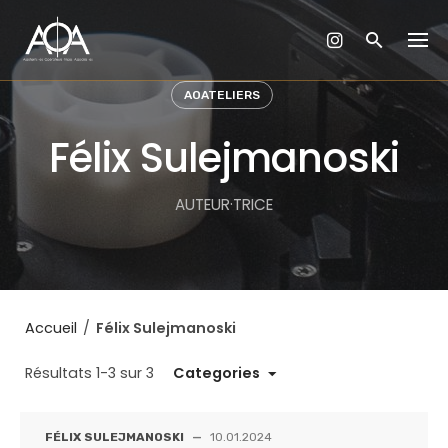
Skip
to
content
AOATELIERS
Félix Sulejmanoski
AUTEUR·TRICE
Accueil
/
Félix Sulejmanoski
Résultats 1-3 sur 3
Categories
FÉLIX SULEJMANOSKI
—
10.01.2024