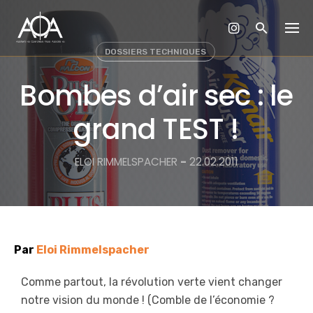
Skip
to
content
DOSSIERS TECHNIQUES
Bombes d’air sec : le
grand TEST !
ELOI RIMMELSPACHER
-
22.02.2011
Par
Eloi Rimmelspacher
Comme partout, la révolution verte vient changer
notre vision du monde ! (Comble de l’économie ?