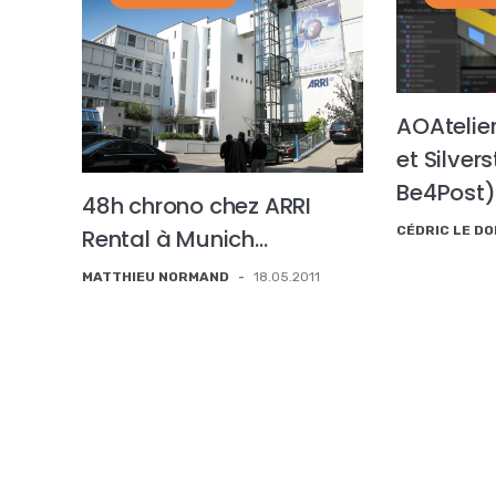
AOAtelie
et Silver
Be4Post)
48h chrono chez ARRI
CÉDRIC LE D
Rental à Munich…
MATTHIEU NORMAND
-
18.05.2011