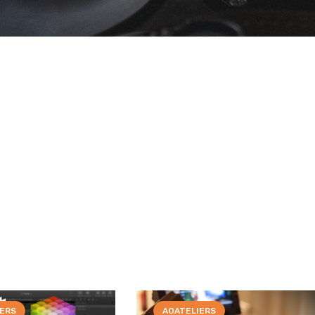
IERS
AOATELIERS