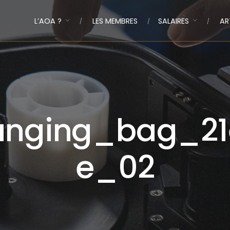
L’AOA ?
LES MEMBRES
SALAIRES
AR
nging_bag_21
e_02