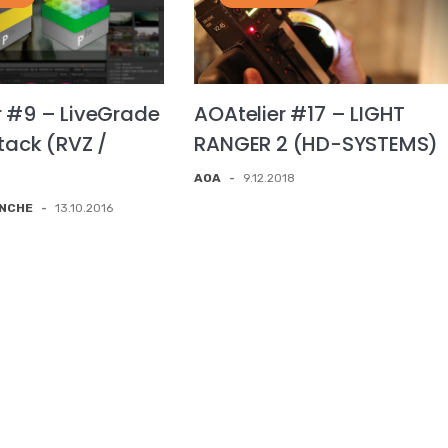
r #9 – LiveGrade
AOAtelier #17 – LIGHT
stack (RVZ /
RANGER 2 (HD-SYSTEMS)
AOA
-
9.12.2018
ONCHE
-
13.10.2016