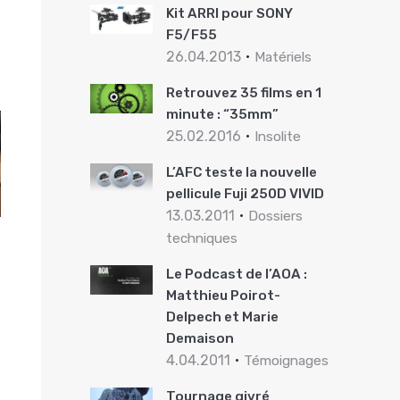
Kit ARRI pour SONY
F5/F55
26.04.2013
Matériels
Retrouvez 35 films en 1
minute : “35mm”
25.02.2016
Insolite
L’AFC teste la nouvelle
pellicule Fuji 250D VIVID
13.03.2011
Dossiers
techniques
Le Podcast de l’AOA :
Matthieu Poirot-
Delpech et Marie
Demaison
4.04.2011
Témoignages
Tournage givré