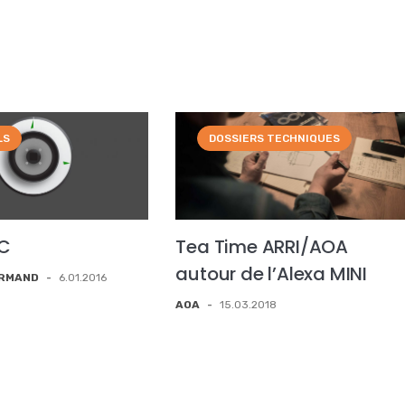
LS
DOSSIERS TECHNIQUES
AC
Tea Time ARRI/AOA
autour de l’Alexa MINI
ORMAND
-
6.01.2016
AOA
-
15.03.2018