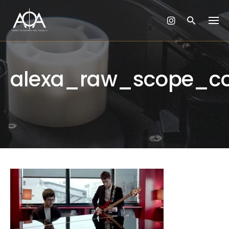
Skip
to
content
alexa_raw_scope_c