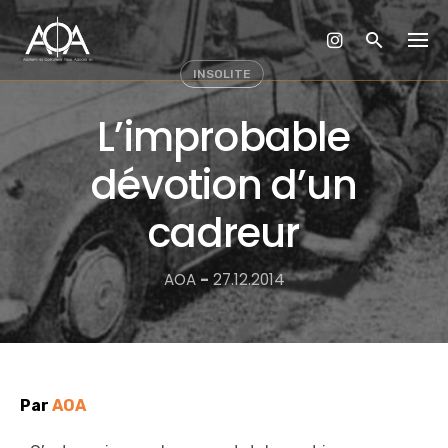
Skip
to
content
INSOLITE
L’improbable
dévotion d’un
cadreur
AOA
-
27.12.2014
Par
AOA