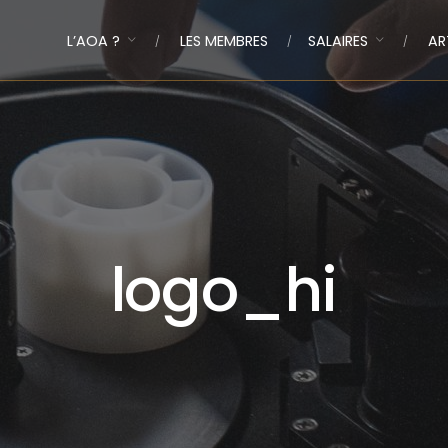
L’AOA ?
LES MEMBRES
SALAIRES
AR
logo_hi