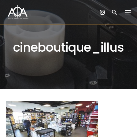
Skip
to
content
cineboutique_illus