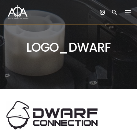
Skip
to
content
LOGO_DWARF