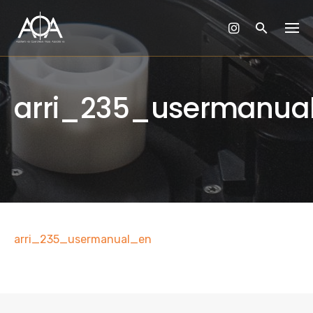
Skip
to
content
arri_235_usermanua
arri_235_usermanual_en