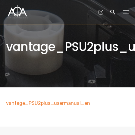
Skip
to
content
vantage_PSU2plus_
vantage_PSU2plus_usermanual_en