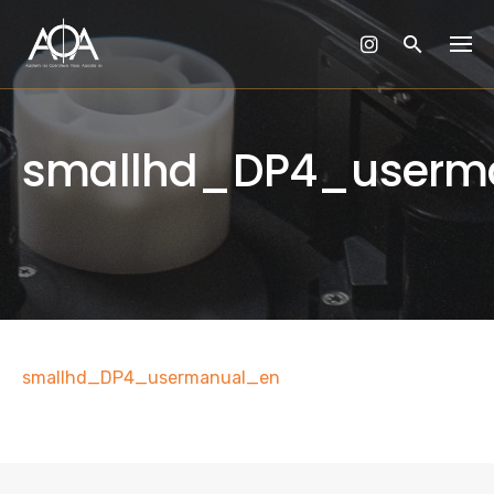
Skip
to
content
smallhd_DP4_userm
smallhd_DP4_usermanual_en