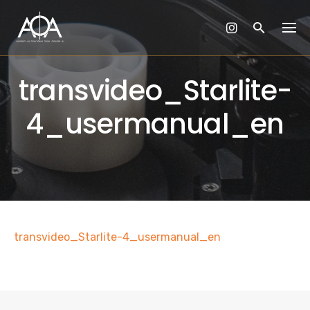
Skip
to
content
transvideo_Starlite-
4_usermanual_en
transvideo_Starlite-4_usermanual_en