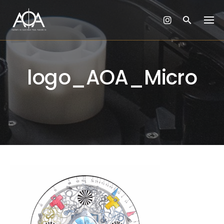
Skip
to
content
logo_AOA_Micro