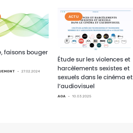
ACTU
, faisons bouger
Étude sur les violences et
s
harcèlements sexistes et
QUEMONT
-
27.02.2024
sexuels dans le cinéma et
l’audiovisuel
AOA
-
10.03.2025