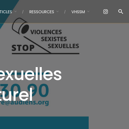
TICLES
RESSOURCES
VHSSM
exuelles
turel