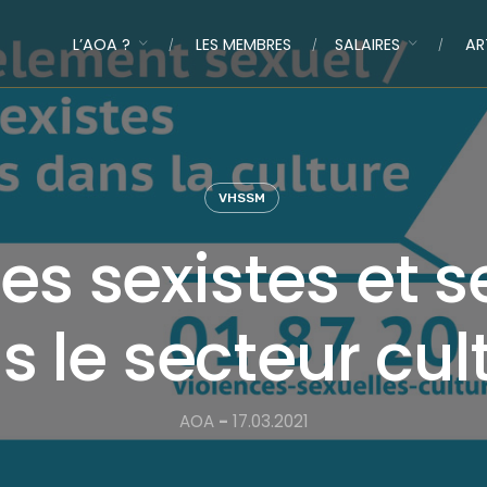
L’AOA ?
LES MEMBRES
SALAIRES
AR
VHSSM
es sexistes et s
 le secteur cul
AOA
-
17.03.2021