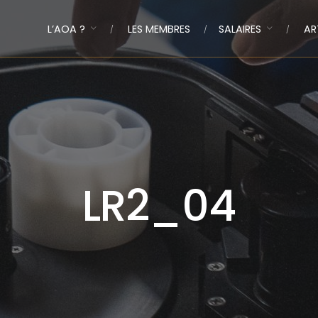
L’AOA ?
LES MEMBRES
SALAIRES
AR
LR2_04