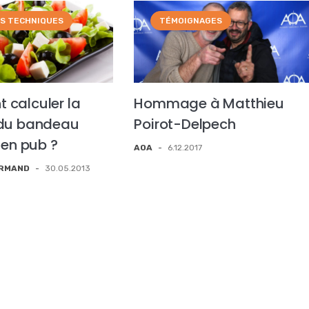
RS TECHNIQUES
TÉMOIGNAGES
calculer la
Hommage à Matthieu
 du bandeau
Poirot-Delpech
 en pub ?
AOA
-
6.12.2017
ORMAND
-
30.05.2013