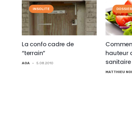
INSOLITE
DOSSIE
La confo cadre de
Comment 
“terrain”
hauteur
sanitaire
AOA
-
5.08.2010
MATTHIEU N