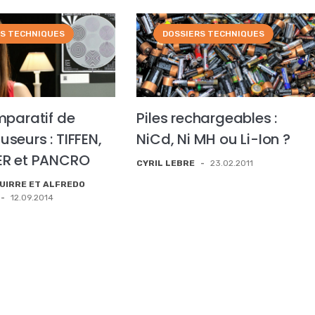
RS TECHNIQUES
DOSSIERS TECHNIQUES
mparatif de
Piles rechargeables :
ffuseurs : TIFFEN,
NiCd, Ni MH ou Li-Ion ?
ER et PANCRO
CYRIL LEBRE
-
23.02.2011
GUIRRE ET ALFREDO
-
12.09.2014