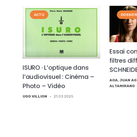
ACTU
DOSSIE
Essai co
filtres di
ISURO · L’optique dans
SCHNEID
l’audiovisuel : Cinéma –
AOA, JUAN A
Photo – Vidéo
ALTAMIRANO
UGO VILLION
-
21.03.2025