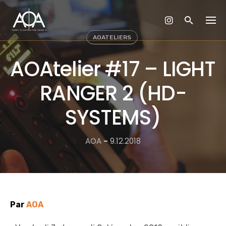
Skip
to
content
AOATELIERS
AOAtelier #17 – LIGHT
RANGER 2 (HD-
SYSTEMS)
AOA
-
9.12.2018
Par
AOA