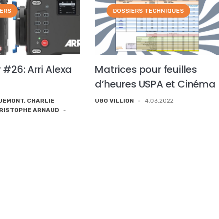
IERS
DOSSIERS TECHNIQUES
 #26: Arri Alexa
Matrices pour feuilles
d’heures USPA et Cinéma
UEMONT, CHARLIE
UGO VILLION
-
4.03.2022
HRISTOPHE ARNAUD
-