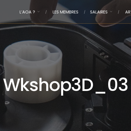
L’AOA ?
LES MEMBRES
SALAIRES
AR
Wkshop3D_03