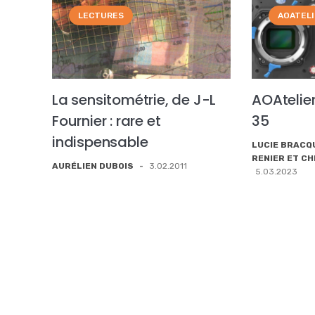
LECTURES
AOATEL
La sensitométrie, de J-L
AOAtelier
Fournier : rare et
35
indispensable
LUCIE BRACQ
RENIER ET C
AURÉLIEN DUBOIS
-
3.02.2011
5.03.2023