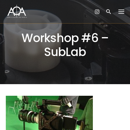
Skip
to
content
Workshop #6 –
SubLab