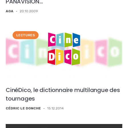
PANAVISION…
AOA
-
20.10.2009
LECTURES
CinéDico, le dictionnaire multilangue des
tournages
CÉDRIC LE DONCHE
-
15.12.2014