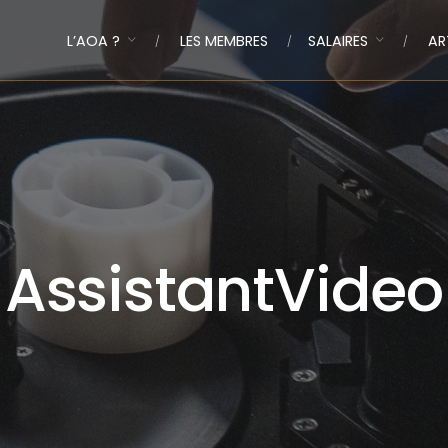
L’AOA ?
LES MEMBRES
SALAIRES
AR
AssistantVideo