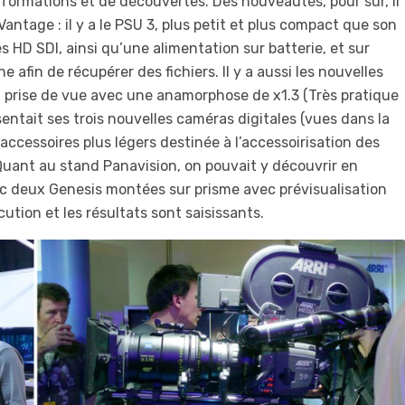
informations et de découvertes. Des nouveautés, pour sûr, il
ntage : il y a le PSU 3, plus petit et plus compact que son
HD SDI, ainsi qu’une alimentation sur batterie, et sur
e afin de récupérer des fichiers. Il y a aussi les nouvelles
 prise de vue avec une anamorphose de x1.3 (Très pratique
sentait ses trois nouvelles caméras digitales (vues dans la
ccessoires plus légers destinée à l’accessoirisation des
. Quant au stand Panavision, on pouvait y découvrir en
c deux Genesis montées sur prisme avec prévisualisation
ution et les résultats sont saisissants.