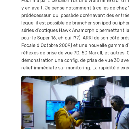
Pour ma part, ce salon fut une vraie mine d’or d’
y en avait. Je pense notamment à celles de chez Va
prédécesseur, qui possède dorénavant des entrées 
lequel il est possible de brancher son ipod ou iphon
séries d’optiques Hawk Anamorphic permettant la
pour le Super 16, eh oui!!??). ARRI de son côté pré
Focale d’Octobre 2009) et une nouvelle gamme d’a
réflexes de prise de vue 7D, 5D Mark II, et autres
démonstration une config. de prise de vue 3D ave
relief immédiate sur monitoring. La rapidité d’exéc