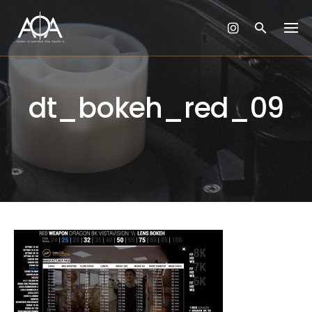
Skip
to
content
dt_bokeh_red_09