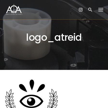
Skip
to
content
logo_atreid