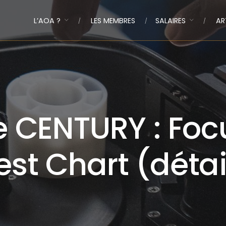
L’AOA ?
LES MEMBRES
SALAIRES
AR
e CENTURY : Foc
est Chart (détai