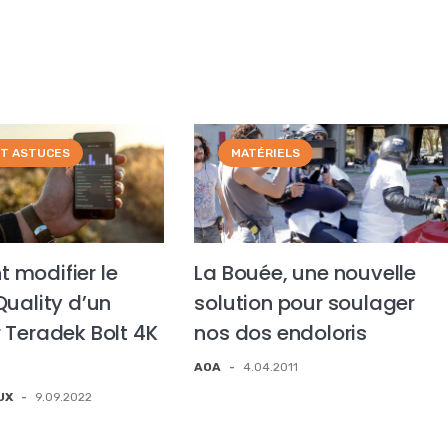
ET ASTUCES
MATÉRIELS
modifier le
La Bouée, une nouvelle
Quality d’un
solution pour soulager
 Teradek Bolt 4K
nos dos endoloris
AOA
-
4.04.2011
UX
-
9.09.2022