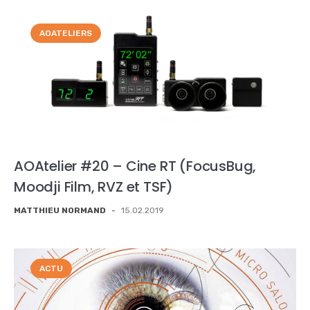
AOATELIERS
AOAtelier #20 – Cine RT (FocusBug,
Moodji Film, RVZ et TSF)
MATTHIEU NORMAND
-
15.02.2019
ACTU