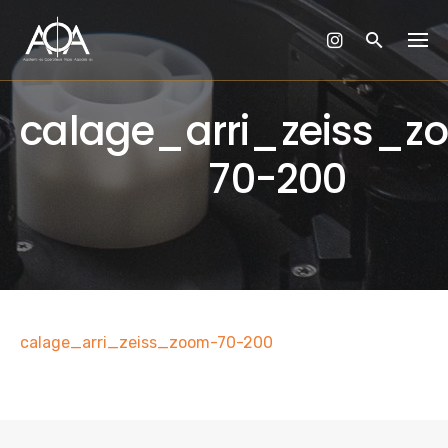
Skip
to
content
calage_arri_zeiss_z
70-200
calage_arri_zeiss_zoom-70-200