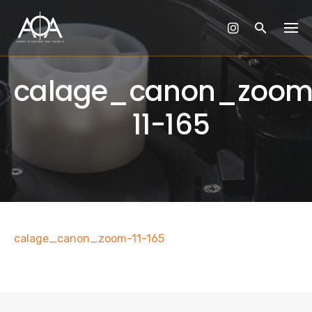
Skip
to
content
calage_canon_zoom
11-165
calage_canon_zoom-11-165