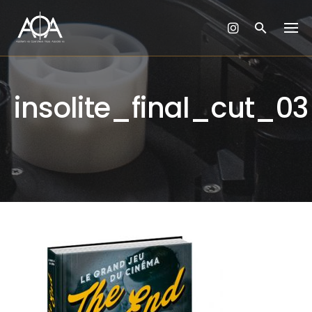
Skip
to
content
insolite_final_cut_03