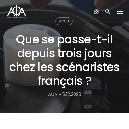
Skip
to
content
ACTU
Que se passe-t-il
depuis trois jours
chez les scénaristes
français ?
AOA
-
5.12.2020