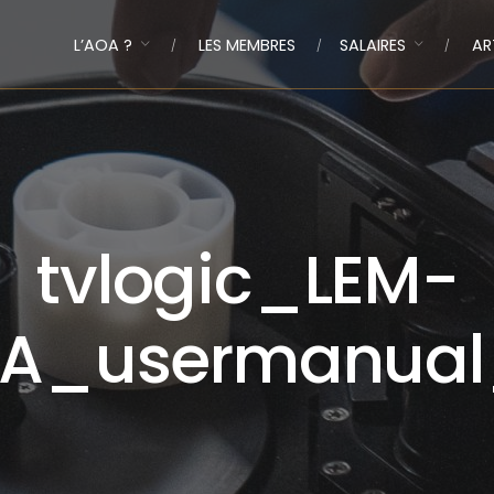
L’AOA ?
LES MEMBRES
SALAIRES
AR
tvlogic_LEM-
0A_usermanual