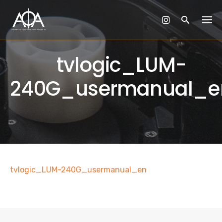
Skip
to
content
tvlogic_LUM-
240G_usermanual_e
tvlogic_LUM-240G_usermanual_en