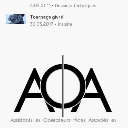
4.04.2011
Dossiers techniques
Tournage givré
30.03.2017
Insolite