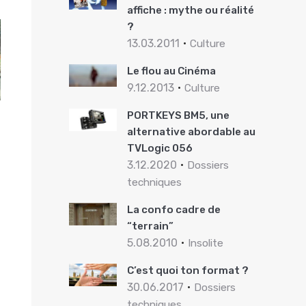
affiche : mythe ou réalité
?
13.03.2011
Culture
Le flou au Cinéma
9.12.2013
Culture
PORTKEYS BM5, une
alternative abordable au
TVLogic 056
3.12.2020
Dossiers
techniques
La confo cadre de
“terrain”
5.08.2010
Insolite
C’est quoi ton format ?
30.06.2017
Dossiers
techniques