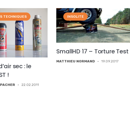
RS TECHNIQUES
INSOLITE
SmallHD 17 – Torture Test
MATTHIEU NORMAND
-
19.09.2017
air sec : le
ST !
SPACHER
-
22.02.2011