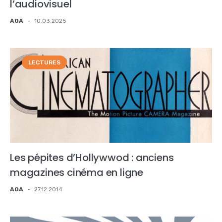
l’audiovisuel
AOA
-
10.03.2025
LECTURES
Les pépites d’Hollywwod : anciens
magazines cinéma en ligne
AOA
-
27.12.2014