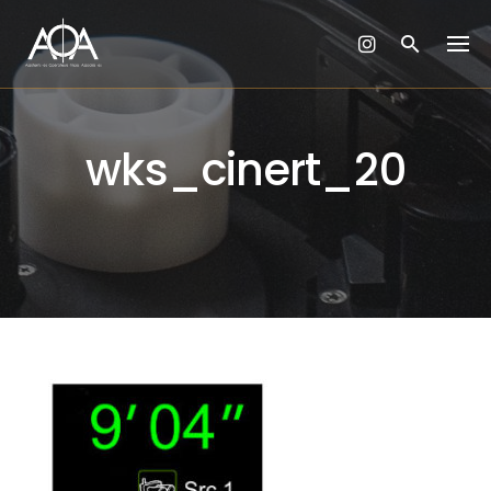
Skip
to
content
wks_cinert_20