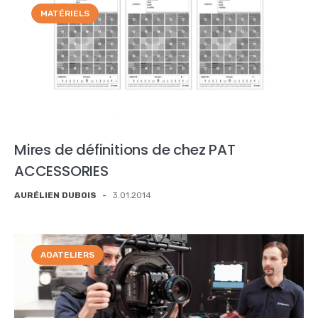
MATÉRIELS
Mires de définitions de chez PAT
ACCESSORIES
AURÉLIEN DUBOIS
-
3.01.2014
AOATELIERS