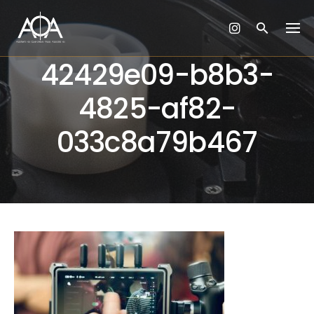
Skip
to
content
42429e09-b8b3-
4825-af82-
033c8a79b467