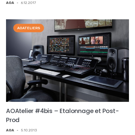
AOA
-
6.12.2017
AOATELIERS
AOAtelier #4bis – Etalonnage et Post-
Prod
AOA
-
5.10.2013