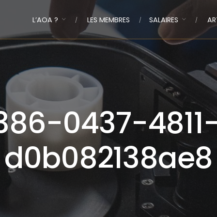
L’AOA ?
LES MEMBRES
SALAIRES
AR
386-0437-4811
d0b082138ae8