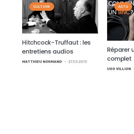
CULTURE
ACTU
Hitchcock-Truffaut : les
Réparer u
entretiens audios
complet
MATTHIEU NORMAND
-
27.03.2013
UGO VILLION