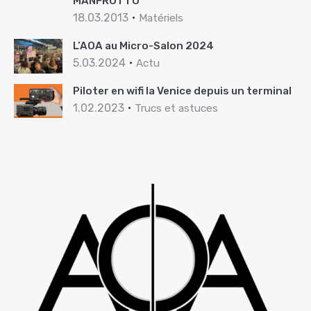
MANFROTTO
18.03.2013
Matériels
L’AOA au Micro-Salon 2024
5.03.2024
Actu
Piloter en wifi la Venice depuis un terminal
1.02.2023
Trucs et astuces