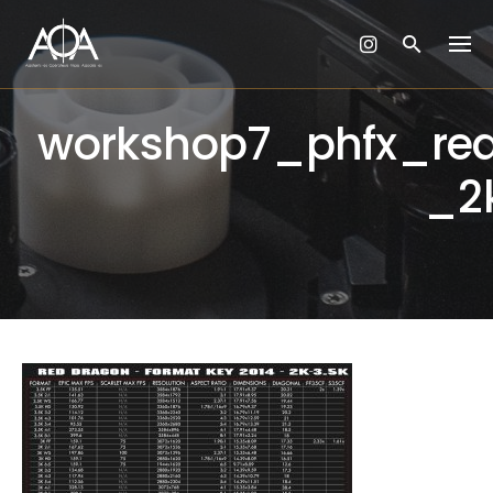
Skip
to
content
workshop7_phfx_re
_2