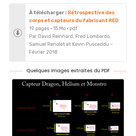
À télécharger :
Rétrospective des
corps et capteurs du fabricant RED
19 pages • 15 Mo • pdf
Par David Reinhard, Fred Lombardo,
Samuel Renolet et Kevin Pusceddu –
Février 2018
Quelques images extraites du PDF