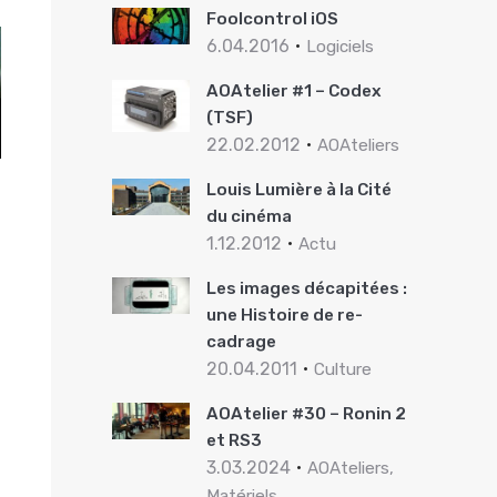
Foolcontrol iOS
6.04.2016
Logiciels
AOAtelier #1 – Codex
(TSF)
22.02.2012
AOAteliers
Louis Lumière à la Cité
du cinéma
1.12.2012
Actu
Les images décapitées :
une Histoire de re-
cadrage
20.04.2011
Culture
AOAtelier #30 – Ronin 2
et RS3
3.03.2024
AOAteliers,
Matériels